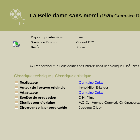
La Belle dame sans merci
(1920) Germaine D
Pays de production
France
Sortie en France
22 avril 1921
Durée
80 mn
>> Rechercher "La Belle dame sans merci" dans le catalogue Ciné-Res
Générique technique
Générique artistique
|
|
Réalisateur
Germaine Dulac
Auteur de l'oeuvre originale
Irène Hillel-Erlanger
Adaptateur
Germaine Dulac
Société de production
D.H. Films
Distributeur d'origine
A.G.C. - Agence Générale Cinématogra
Directeur de la photographie
Jacques Oliver