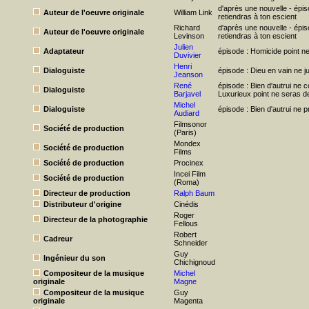
d'après une nouvelle - épis
Auteur de l'oeuvre originale
William Link
retiendras à ton escient
Richard
d'après une nouvelle - épis
Auteur de l'oeuvre originale
Levinson
retiendras à ton escient
Julien
Adaptateur
épisode : Homicide point ne
Duvivier
Henri
Dialoguiste
épisode : Dieu en vain ne j
Jeanson
René
épisode : Bien d'autrui ne c
Dialoguiste
Barjavel
Luxurieux point ne seras 
Michel
Dialoguiste
épisode : Bien d'autrui ne p
Audiard
Filmsonor
Société de production
(Paris)
Mondex
Société de production
Films
Société de production
Procinex
Incei Film
Société de production
(Roma)
Directeur de production
Ralph Baum
Distributeur d'origine
Cinédis
Roger
Directeur de la photographie
Fellous
Robert
Cadreur
Schneider
Guy
Ingénieur du son
Chichignoud
Compositeur de la musique
Michel
originale
Magne
Compositeur de la musique
Guy
originale
Magenta