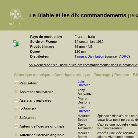
Le Diable et les dix commandements
(1962
Pays de production
France ; Italie
Sortie en France
14 septembre 1962
Procédé image
35 mm - NB
Durée
120 mn
Distributeur
Tamasa Distribution
(source :
ADRC
)
>> Rechercher "Le Diable et les dix commandements" dans le catalogu
Générique technique
Générique artistique
Tournage
Résumé
Bi
|
|
|
|
Julien
Réalisateur
Duvivier
Tony
Assistant réalisateur
Aboyantz
Pierre
Assistant réalisateur
Desfons
Julien
Scénariste
Duvivier
Maurice
épisode : Bien d'autrui ne c
Scénariste
Bessy
Luxurieux point ne seras 
David
d'après une nouvelle - épis
Auteur de l'oeuvre originale
Alexander
ni volontairement
Maurice
d'après une idée originale 
Auteur de l'oeuvre originale
Bessy
afin de vivre longuement - 