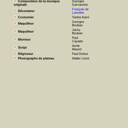
Compositeur de la musique
Georges
originale
Garvarentz
François de
Décorateur
Lamothe
Costumier
Tanine Autré
Georges
Maquilleur
Bouban
Jacky
Maquilleur
Bouban
Paul
Monteur
Cayatte
Annie
Script
Maurel
Régisseur
Paul Dufour
Photographe de plateau
Walter Limot