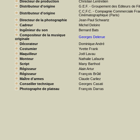
Directeur de production
Christian Lentretien
Distributeur d'origine
G.E.F. - Groupement des Editeurs de Fil
C.C.F.C. - Compagnie Commerciale Fra
Distributeur d'origine
Cinématographique (Paris)
Directeur de la photographie
Jean-Paul Schwartz
Cadreur
Michel Deloire
Ingénieur du son
Bernard Bats
Compositeur de la musique
Georges Delerue
originale
Décorateur
Dominique André
Costumier
Yvette Frank
Maquilleur
Joël Lavau
Monteur
Nathalie Lafaurie
Script
Many Barthod
Régisseur
Alain Artur
Régisseur
François Brûlé
Maître d'armes
Claude Carliez
Conseiller technique
Georges Casati
Photographe de plateau
François Darras