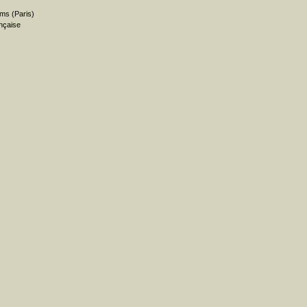
ms (Paris)
nçaise