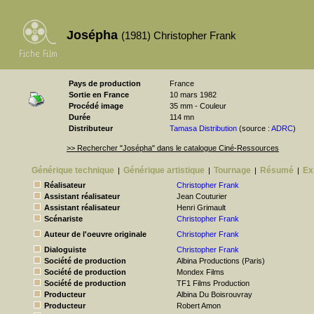
Josépha
(1981) Christopher Frank
Pays de production
France
Sortie en France
10 mars 1982
Procédé image
35 mm - Couleur
Durée
114 mn
Distributeur
Tamasa Distribution
(source :
ADRC
)
>> Rechercher "Josépha" dans le catalogue Ciné-Ressources
Générique technique
Générique artistique
Tournage
Résumé
Ex
|
|
|
|
Réalisateur
Christopher Frank
Assistant réalisateur
Jean Couturier
Assistant réalisateur
Henri Grimault
Scénariste
Christopher Frank
Auteur de l'oeuvre originale
Christopher Frank
Dialoguiste
Christopher Frank
Société de production
Albina Productions (Paris)
Société de production
Mondex Films
Société de production
TF1 Films Production
Producteur
Albina Du Boisrouvray
Producteur
Robert Amon