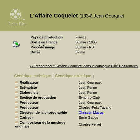
L'Affaire Coquelet
(1934) Jean Gourguet
Pays de production
France
Sortie en France
08 mars 1935
Procédé image
35 mm - NB
Durée
87 mn
>> Rechercher "L'Affaire Coquelet" dans le catalogue Ciné-Ressources
Générique technique
Générique artistique
|
|
Réalisateur
Jean Gourguet
Scénariste
Jean Périne
Dialoguiste
Jean Périne
Société de production
Synchro-Ciné
Producteur
Jean Gourguet
Producteur
Charles-Félix Tavano
Directeur de la photographie
Christian Matras
Cadreur
Émile Gaudu
Compositeur de la musique
Charles Ferret
originale