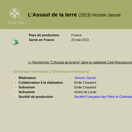
L'Assaut de la terre
(1913) Victorin Jasset
Pays de production
France
Sortie en France
23 mai 1913
>> Rechercher "L'Assaut de la terre" dans le catalogue Ciné-Ressource
Générique technique
Générique artistique
|
|
Réalisateur
Victorin Jasset
Collaborateur à la réalisation
Emile Chautard
Scénariste
Emile Chautard
Scénariste
André de Lorde
Société de production
Société Française des Films et Cinémat