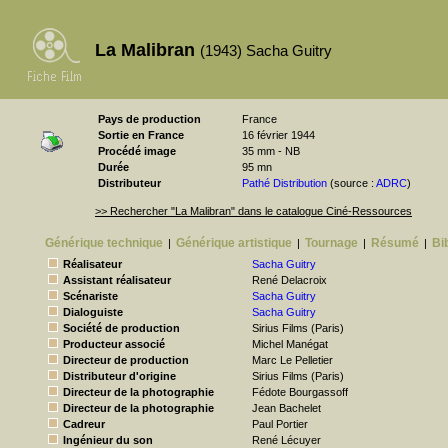
La Malibran
(1943) Sacha Guitry
Pays de production
France
Sortie en France
16 février 1944
Procédé image
35 mm - NB
Durée
95 mn
Distributeur
Pathé Distribution
(source :
ADRC
)
>> Rechercher "La Malibran" dans le catalogue Ciné-Ressources
Générique technique
Générique artistique
Tournage
Résumé
Bi
|
|
|
|
Réalisateur
Sacha Guitry
Assistant réalisateur
René Delacroix
Scénariste
Sacha Guitry
Dialoguiste
Sacha Guitry
Société de production
Sirius Films (Paris)
Producteur associé
Michel Manégat
Directeur de production
Marc Le Pelletier
Distributeur d'origine
Sirius Films (Paris)
Directeur de la photographie
Fédote Bourgassoff
Directeur de la photographie
Jean Bachelet
Cadreur
Paul Portier
Ingénieur du son
René Lécuyer