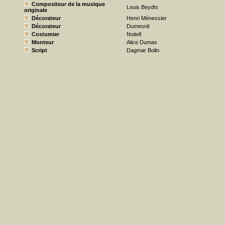
Compositeur de la musique
Louis Beydts
originale
Décorateur
Henri Ménessier
Décorateur
Dumesnil
Costumier
Noitell
Monteur
Alice Dumas
Script
Dagmar Bolin