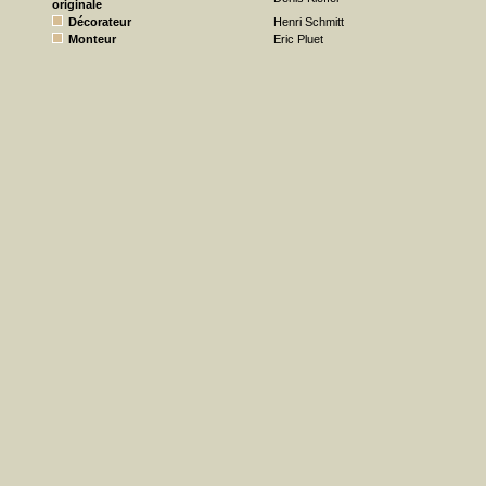
originale
Décorateur
Henri Schmitt
Monteur
Eric Pluet