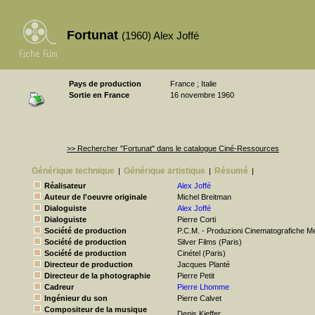
Fortunat
(1960) Alex Joffé
Pays de production
France ; Italie
Sortie en France
16 novembre 1960
>> Rechercher "Fortunat" dans le catalogue Ciné-Ressources
Générique technique
Générique artistique
Résumé
|
|
|
Réalisateur
Alex Joffé
Auteur de l'oeuvre originale
Michel Breitman
Dialoguiste
Alex Joffé
Dialoguiste
Pierre Corti
Société de production
P.C.M. - Produzioni Cinematografiche M
Société de production
Silver Films (Paris)
Société de production
Cinétel (Paris)
Directeur de production
Jacques Planté
Directeur de la photographie
Pierre Petit
Cadreur
Pierre Lhomme
Ingénieur du son
Pierre Calvet
Compositeur de la musique
Denis Kieffer