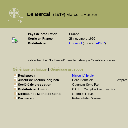
Le Bercail
(1919) Marcel L'Herbier
Pays de production
France
Sortie en France
28 novembre 1919
Distributeur
Gaumont
(source :
ADRC
)
>> Rechercher "Le Bercail" dans le catalogue Ciné-Ressources
Générique technique
Générique artistique
|
|
Réalisateur
Marcel L'Herbier
Auteur de l'oeuvre originale
Henri Bernstein
d'après
Société de production
Gaumont-Série Pax
Distributeur d'origine
C.C.L. - Comptoir Ciné-Location
Directeur de la photographie
Georges Lucas
Décorateur
Robert-Jules Garnier