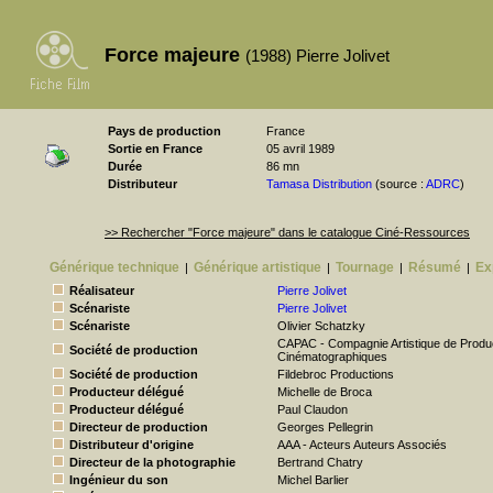
Force majeure
(1988) Pierre Jolivet
Pays de production
France
Sortie en France
05 avril 1989
Durée
86 mn
Distributeur
Tamasa Distribution
(source :
ADRC
)
>> Rechercher "Force majeure" dans le catalogue Ciné-Ressources
Générique technique
Générique artistique
Tournage
Résumé
Ex
|
|
|
|
Réalisateur
Pierre Jolivet
Scénariste
Pierre Jolivet
Scénariste
Olivier Schatzky
CAPAC - Compagnie Artistique de Produc
Société de production
Cinématographiques
Société de production
Fildebroc Productions
Producteur délégué
Michelle de Broca
Producteur délégué
Paul Claudon
Directeur de production
Georges Pellegrin
Distributeur d'origine
AAA - Acteurs Auteurs Associés
Directeur de la photographie
Bertrand Chatry
Ingénieur du son
Michel Barlier