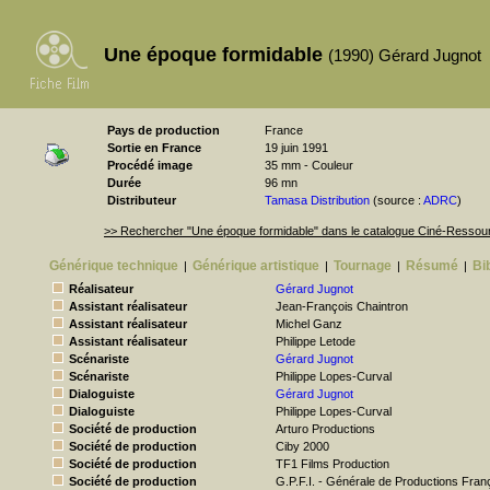
Une époque formidable
(1990) Gérard Jugnot
Pays de production
France
Sortie en France
19 juin 1991
Procédé image
35 mm - Couleur
Durée
96 mn
Distributeur
Tamasa Distribution
(source :
ADRC
)
>> Rechercher "Une époque formidable" dans le catalogue Ciné-Ressou
Générique technique
Générique artistique
Tournage
Résumé
Bi
|
|
|
|
Réalisateur
Gérard Jugnot
Assistant réalisateur
Jean-François Chaintron
Assistant réalisateur
Michel Ganz
Assistant réalisateur
Philippe Letode
Scénariste
Gérard Jugnot
Scénariste
Philippe Lopes-Curval
Dialoguiste
Gérard Jugnot
Dialoguiste
Philippe Lopes-Curval
Société de production
Arturo Productions
Société de production
Ciby 2000
Société de production
TF1 Films Production
Société de production
G.P.F.I. - Générale de Productions Franç