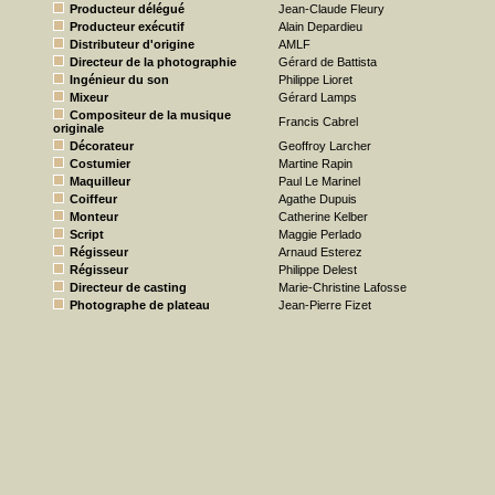
Producteur délégué
Jean-Claude Fleury
Producteur exécutif
Alain Depardieu
Distributeur d'origine
AMLF
Directeur de la photographie
Gérard de Battista
Ingénieur du son
Philippe Lioret
Mixeur
Gérard Lamps
Compositeur de la musique
Francis Cabrel
originale
Décorateur
Geoffroy Larcher
Costumier
Martine Rapin
Maquilleur
Paul Le Marinel
Coiffeur
Agathe Dupuis
Monteur
Catherine Kelber
Script
Maggie Perlado
Régisseur
Arnaud Esterez
Régisseur
Philippe Delest
Directeur de casting
Marie-Christine Lafosse
Photographe de plateau
Jean-Pierre Fizet