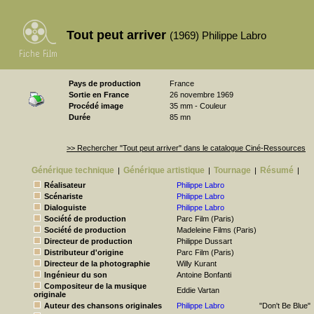
Tout peut arriver
(1969) Philippe Labro
Pays de production
France
Sortie en France
26 novembre 1969
Procédé image
35 mm - Couleur
Durée
85 mn
>> Rechercher "Tout peut arriver" dans le catalogue Ciné-Ressources
Générique technique
Générique artistique
Tournage
Résumé
|
|
|
|
Réalisateur
Philippe Labro
Scénariste
Philippe Labro
Dialoguiste
Philippe Labro
Société de production
Parc Film (Paris)
Société de production
Madeleine Films (Paris)
Directeur de production
Philippe Dussart
Distributeur d'origine
Parc Film (Paris)
Directeur de la photographie
Willy Kurant
Ingénieur du son
Antoine Bonfanti
Compositeur de la musique
Eddie Vartan
originale
Auteur des chansons originales
Philippe Labro
"Don't Be Blue"