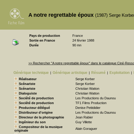
A notre regrettable époux
(1987) Serge Korbe
Pays de production
France
Sortie en France
24 février 1988
Durée
90 mn
>> Rechercher "A notre regrettable époux" dans le catalogue Ciné-Ress
Générique technique
Générique artistique
Résumé
Exploitation
|
|
|
|
Réalisateur
Serge Korber
Scénariste
Serge Korber
Scénariste
Christian Watton
Dialoguiste
Christian Watton
Société de production
Les Productions du Daunou
Société de production
TF1 Films Production
Producteur délégué
Denise Petitdidier
Distributeur d'origine
Les Productions du Daunou
Directeur de la photographie
Jean Rabier
Ingénieur du son
Guy Villette
Compositeur de la musique
Alain Goraguer
originale