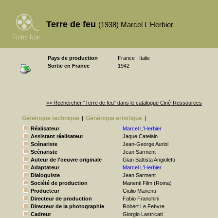
Terre de feu
(1938) Marcel L'Herbier
Pays de production
France ; Italie
Sortie en France
1942
>> Rechercher "Terre de feu" dans le catalogue Ciné-Ressources
Générique technique
Générique artistique
|
|
Réalisateur
Marcel L'Herbier
Assistant réalisateur
Jaque Catelain
Scénariste
Jean-George Auriol
Scénariste
Jean Sarment
Auteur de l'oeuvre originale
Gian Battista Angioletti
Adaptateur
Marcel L'Herbier
Dialoguiste
Jean Sarment
Société de production
Manenti Film (Roma)
Producteur
Giulio Manenti
Directeur de production
Fabio Franchini
Directeur de la photographie
Robert Le Febvre
Cadreur
Giorgio Lastricati