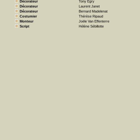
Décorateur
Tony Egry
Décorateur
Laurent Janet
Décorateur
Bernard Madelenat
Costumier
Thérèse Ripaud
Monteur
Joële Van Effenterre
Script
Hélène Sébillotte