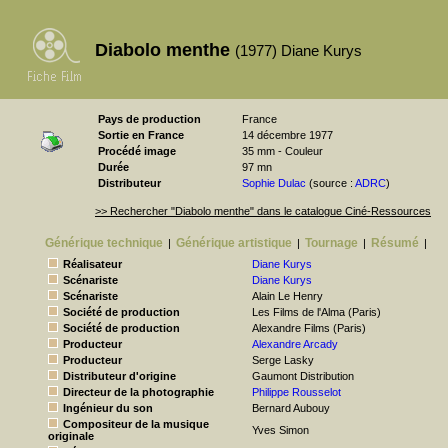
Diabolo menthe
(1977) Diane Kurys
Pays de production
France
Sortie en France
14 décembre 1977
Procédé image
35 mm - Couleur
Durée
97 mn
Distributeur
Sophie Dulac
(source :
ADRC
)
>> Rechercher "Diabolo menthe" dans le catalogue Ciné-Ressources
Générique technique
Générique artistique
Tournage
Résumé
|
|
|
|
Réalisateur
Diane Kurys
Scénariste
Diane Kurys
Scénariste
Alain Le Henry
Société de production
Les Films de l'Alma (Paris)
Société de production
Alexandre Films (Paris)
Producteur
Alexandre Arcady
Producteur
Serge Lasky
Distributeur d'origine
Gaumont Distribution
Directeur de la photographie
Philippe Rousselot
Ingénieur du son
Bernard Aubouy
Compositeur de la musique
Yves Simon
originale