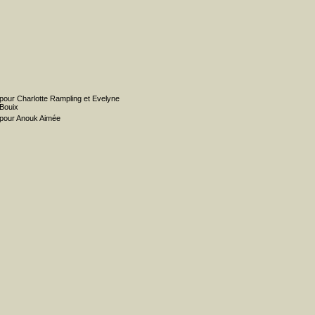
pour Charlotte Rampling et Evelyne
Bouix
pour Anouk Aimée