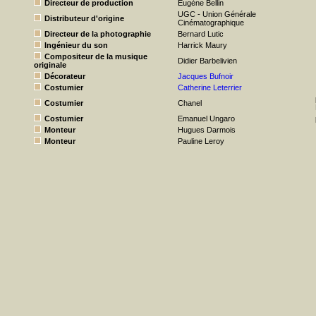
Directeur de production
Eugène Bellin
UGC - Union Générale
Distributeur d'origine
Cinématographique
Directeur de la photographie
Bernard Lutic
Ingénieur du son
Harrick Maury
Compositeur de la musique
Didier Barbelivien
originale
Décorateur
Jacques Bufnoir
Costumier
Catherine Leterrier
Costumier
Chanel
Costumier
Emanuel Ungaro
Monteur
Hugues Darmois
Monteur
Pauline Leroy