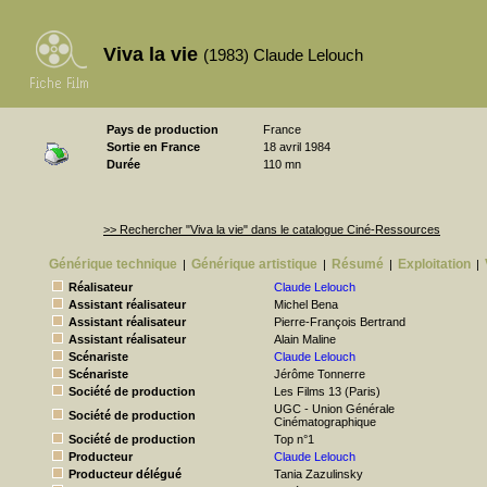
Viva la vie
(1983) Claude Lelouch
Pays de production
France
Sortie en France
18 avril 1984
Durée
110 mn
>> Rechercher "Viva la vie" dans le catalogue Ciné-Ressources
Générique technique
Générique artistique
Résumé
Exploitation
|
|
|
|
Réalisateur
Claude Lelouch
Assistant réalisateur
Michel Bena
Assistant réalisateur
Pierre-François Bertrand
Assistant réalisateur
Alain Maline
Scénariste
Claude Lelouch
Scénariste
Jérôme Tonnerre
Société de production
Les Films 13 (Paris)
UGC - Union Générale
Société de production
Cinématographique
Société de production
Top n°1
Producteur
Claude Lelouch
Producteur délégué
Tania Zazulinsky