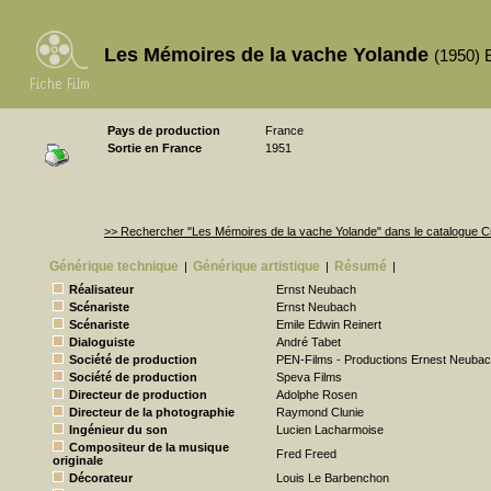
Les Mémoires de la vache Yolande
(1950) 
Pays de production
France
Sortie en France
1951
>> Rechercher "Les Mémoires de la vache Yolande" dans le catalogue 
Générique technique
Générique artistique
Résumé
|
|
|
Réalisateur
Ernst Neubach
Scénariste
Ernst Neubach
Scénariste
Emile Edwin Reinert
Dialoguiste
André Tabet
Société de production
PEN-Films - Productions Ernest Neuba
Société de production
Speva Films
Directeur de production
Adolphe Rosen
Directeur de la photographie
Raymond Clunie
Ingénieur du son
Lucien Lacharmoise
Compositeur de la musique
Fred Freed
originale
Décorateur
Louis Le Barbenchon