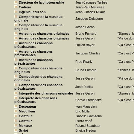
Directeur de la photographie
Jean-Jacques Tarbès
Cadreur
Jean-Paul Meurisse
Ingénieur du son
Jean-Charles Ruault
Compositeur de la musique
Jacques Delaporte
originale
Compositeur de la musique
Jesse Garon
originale
Auteur des chansons originales
Bruno Fumard
"Bizness, 
Auteur des chansons originales
Jesse Garon
"Prince du r
Auteur des chansons
Lucien Boyer
"Ça c’est P
préexistantes
Auteur des chansons
Jacques Charles
"Ça c’est P
préexistantes
Auteur des chansons
Fred Pearly
"Ça c’est P
préexistantes
Compositeur des chansons
Bruno Fumard
"Bizness, 
originales
Compositeur des chansons
Jesse Garon
"Prince du r
originales
Compositeur des chansons
José Padilla
"Ça c’est P
préexistantes
Interprète des chansons originales
Jesse Garon
"Bizness, b
Interprète des chansons
Carole Fredericks
"Ça c’est P
préexistantes
Décorateur
Ivan Maussion
Maquilleur
Eric Muller
Coiffeur
Isabelle Gamsohn
Coiffeur
Pierre Vadé
Monteur
Roland Beaubaut
Script
Brigitte Hedou