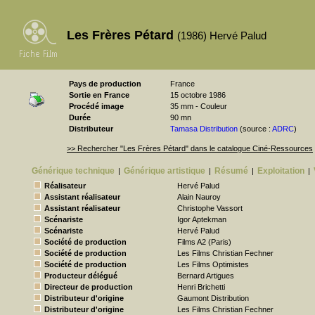
Les Frères Pétard
(1986) Hervé Palud
Pays de production
France
Sortie en France
15 octobre 1986
Procédé image
35 mm - Couleur
Durée
90 mn
Distributeur
Tamasa Distribution
(source :
ADRC
)
>> Rechercher "Les Frères Pétard" dans le catalogue Ciné-Ressources
Générique technique
Générique artistique
Résumé
Exploitation
|
|
|
|
Réalisateur
Hervé Palud
Assistant réalisateur
Alain Nauroy
Assistant réalisateur
Christophe Vassort
Scénariste
Igor Aptekman
Scénariste
Hervé Palud
Société de production
Films A2 (Paris)
Société de production
Les Films Christian Fechner
Société de production
Les Films Optimistes
Producteur délégué
Bernard Artigues
Directeur de production
Henri Brichetti
Distributeur d'origine
Gaumont Distribution
Distributeur d'origine
Les Films Christian Fechner