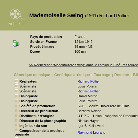
Mademoiselle Swing
(1941) Richard Pottier
Pays de production
France
Sortie en France
12 juin 1942
Procédé image
35 mm - NB
Durée
100 mn
>> Rechercher "Mademoiselle Swing" dans le catalogue Ciné-Ressourc
Générique technique
Générique artistique
Tournage
Résumé
Bi
|
|
|
|
Réalisateur
Richard Pottier
Scénariste
Louis Poterat
Scénariste
Richard Pottier
Dialoguiste
Daniel Margo
Dialoguiste
Louis Poterat
Société de production
SUF - Société Universelle de Films
Directeur de production
Bernard-Roland
Distributeur d'origine
U.F.P.C. - Union Française de Producti
Directeur de la photographie
Nicolas Hayer
Ingénieur du son
Igor B. Kalinowski
Compositeur de la musique
Raymond Legrand
originale