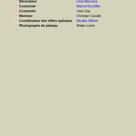
Décorateur
Léon Barsacq
Costumier
Marcel Escoffier
Costumier
Jean Zay
Monteur
Christian Gaudin
Coordinateur des effets spéciaux
Nicolas Wilcke
Photographe de plateau
Walter Limot