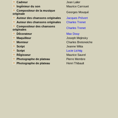
Cadreur
Jean Lalier
Ingénieur du son
Maurice Carrouet
Compositeur de la musique
Georges Mouqué
originale
Auteur des chansons originales
Jacques Prévert
Auteur des chansons originales
Charles Trenet
Compositeur des chansons
Charles Trenet
originales
Décorateur
Max Douy
Maquilleur
Joseph Mejinsky
Monteur
Charles Bretoneiche
Script
Jeanne Witta
Script
Lucie Lichtig
Régisseur
Maurice Saurel
Photographe de plateau
Pierre Membre
Photographe de plateau
Henri Thibault