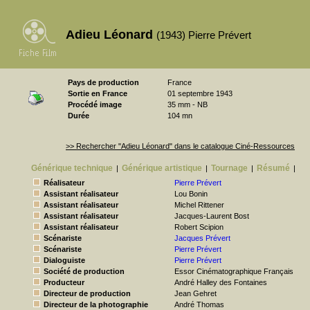
Adieu Léonard
(1943) Pierre Prévert
Pays de production
France
Sortie en France
01 septembre 1943
Procédé image
35 mm - NB
Durée
104 mn
>> Rechercher "Adieu Léonard" dans le catalogue Ciné-Ressources
Générique technique
Générique artistique
Tournage
Résumé
|
|
|
|
Réalisateur
Pierre Prévert
Assistant réalisateur
Lou Bonin
Assistant réalisateur
Michel Rittener
Assistant réalisateur
Jacques-Laurent Bost
Assistant réalisateur
Robert Scipion
Scénariste
Jacques Prévert
Scénariste
Pierre Prévert
Dialoguiste
Pierre Prévert
Société de production
Essor Cinématographique Français
Producteur
André Halley des Fontaines
Directeur de production
Jean Gehret
Directeur de la photographie
André Thomas