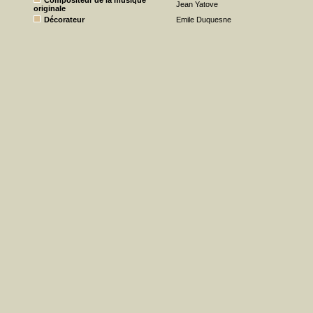
Compositeur de la musique
Jean Yatove
originale
Décorateur
Emile Duquesne