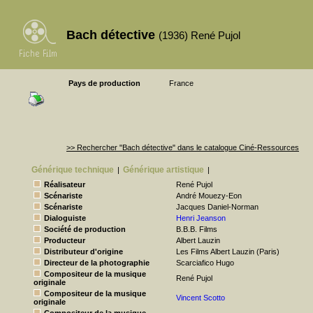
Bach détective
(1936) René Pujol
Pays de production
France
>> Rechercher "Bach détective" dans le catalogue Ciné-Ressources
Générique technique
Générique artistique
|
|
Réalisateur
René Pujol
Scénariste
André Mouezy-Eon
Scénariste
Jacques Daniel-Norman
Dialoguiste
Henri Jeanson
Société de production
B.B.B. Films
Producteur
Albert Lauzin
Distributeur d'origine
Les Films Albert Lauzin (Paris)
Directeur de la photographie
Scarciafico Hugo
Compositeur de la musique
René Pujol
originale
Compositeur de la musique
Vincent Scotto
originale