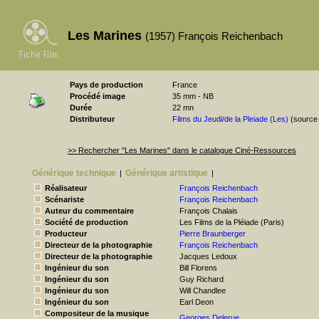
Les Marines
(1957) François Reichenbach
Pays de production
France
Procédé image
35 mm - NB
Durée
22 mn
Distributeur
Films du Jeudi/de la Pleiade (Les)
(source
>> Rechercher "Les Marines" dans le catalogue Ciné-Ressources
Générique technique
Générique artistique
|
|
Réalisateur
François Reichenbach
Scénariste
François Reichenbach
Auteur du commentaire
François Chalais
Société de production
Les Films de la Pléiade (Paris)
Producteur
Pierre Braunberger
Directeur de la photographie
François Reichenbach
Directeur de la photographie
Jacques Ledoux
Ingénieur du son
Bill Florens
Ingénieur du son
Guy Richard
Ingénieur du son
Will Chandlee
Ingénieur du son
Earl Deon
Compositeur de la musique
Georges Delerue