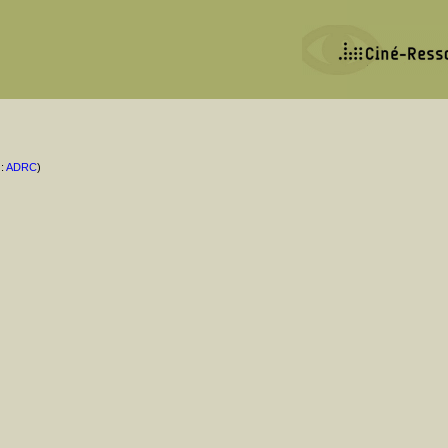
 :
ADRC
)