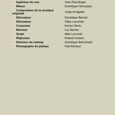
Ingénieur du son
Jean-Paul Mugel
Mixeur
Dominique Hennequin
Compositeur de la musique
Jorge Arriagada
originale
Décorateur
Dominique Barouh
Décorateur
Gilles Lacombe
Costumier
Kirsten Morin
Monteur
Luc Barnier
Script
Aline Lecomte
Régisseur
Roland Godard
Directeur de casting
Dominique Besnehard
Photographe de plateau
Paul Richard