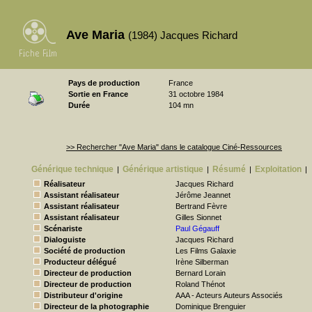
Ave Maria
(1984) Jacques Richard
Pays de production
France
Sortie en France
31 octobre 1984
Durée
104 mn
>> Rechercher "Ave Maria" dans le catalogue Ciné-Ressources
Générique technique
Générique artistique
Résumé
Exploitation
|
|
|
|
Réalisateur
Jacques Richard
Assistant réalisateur
Jérôme Jeannet
Assistant réalisateur
Bertrand Fèvre
Assistant réalisateur
Gilles Sionnet
Scénariste
Paul Gégauff
Dialoguiste
Jacques Richard
Société de production
Les Films Galaxie
Producteur délégué
Irène Silberman
Directeur de production
Bernard Lorain
Directeur de production
Roland Thénot
Distributeur d'origine
AAA - Acteurs Auteurs Associés
Directeur de la photographie
Dominique Brenguier