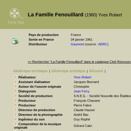
La Famille Fenouillard
(1960) Yves Robert
Pays de production
France
Sortie en France
04 janvier 1961
Distributeur
Gaumont
(source :
ADRC
)
>> Rechercher "La Famille Fenouillard" dans le catalogue Ciné-Ressour
Générique technique
Générique artistique
Résumé
|
|
|
Réalisateur
Yves Robert
Assistant réalisateur
Jacques Besnard
Auteur de l'oeuvre originale
Christophe
Dialoguiste
Jean Ferry
Société de production
S.N.E.G. - Société Nouvelle des Établ
Producteur
François Chavane
Producteur
Pierre Fabre
Directeur de production
Claude Hauser
Directeur de la photographie
André Bac
Ingénieur du son
Guy Rophé
Compositeur de la musique
Gérard Calvi
originale