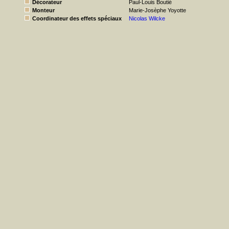
Décorateur
Paul-Louis Boutié
Monteur
Marie-Josèphe Yoyotte
Coordinateur des effets spéciaux
Nicolas Wilcke