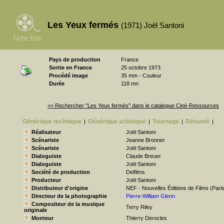
Les Yeux fermés
(1971) Joël Santoni
Pays de production
France
Sortie en France
25 octobre 1973
Procédé image
35 mm - Couleur
Durée
118 mn
>> Rechercher "Les Yeux fermés" dans le catalogue Ciné-Ressources
Générique technique
Générique artistique
Tournage
Résumé
|
|
|
|
Réalisateur
Joël Santoni
Scénariste
Jeanne Bronner
Scénariste
Joël Santoni
Dialoguiste
Claude Breuer
Dialoguiste
Joël Santoni
Société de production
Delfilms
Producteur
Joël Santoni
Distributeur d'origine
NEF - Nouvelles Éditions de Films (Pari
Directeur de la photographie
Pierre-William Glenn
Compositeur de la musique
Terry Riley
originale
Monteur
Thierry Derocles