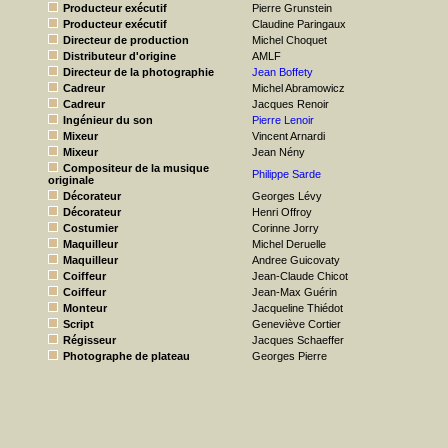
Producteur exécutif
Pierre Grunstein
Producteur exécutif
Claudine Paringaux
Directeur de production
Michel Choquet
Distributeur d'origine
AMLF
Directeur de la photographie
Jean Boffety
Cadreur
Michel Abramowicz
Cadreur
Jacques Renoir
Ingénieur du son
Pierre Lenoir
Mixeur
Vincent Arnardi
Mixeur
Jean Nény
Compositeur de la musique
Philippe Sarde
originale
Décorateur
Georges Lévy
Décorateur
Henri Offroy
Costumier
Corinne Jorry
Maquilleur
Michel Deruelle
Maquilleur
Andree Guicovaty
Coiffeur
Jean-Claude Chicot
Coiffeur
Jean-Max Guérin
Monteur
Jacqueline Thiédot
Script
Geneviève Cortier
Régisseur
Jacques Schaeffer
Photographe de plateau
Georges Pierre