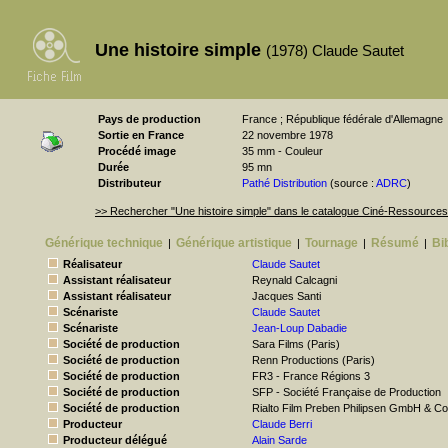
Une histoire simple
(1978) Claude Sautet
Pays de production
France ; République fédérale d'Allemagne
Sortie en France
22 novembre 1978
Procédé image
35 mm - Couleur
Durée
95 mn
Distributeur
Pathé Distribution
(source :
ADRC
)
>> Rechercher "Une histoire simple" dans le catalogue Ciné-Ressources
Générique technique
Générique artistique
Tournage
Résumé
Bi
|
|
|
|
Réalisateur
Claude Sautet
Assistant réalisateur
Reynald Calcagni
Assistant réalisateur
Jacques Santi
Scénariste
Claude Sautet
Scénariste
Jean-Loup Dabadie
Société de production
Sara Films (Paris)
Société de production
Renn Productions (Paris)
Société de production
FR3 - France Régions 3
Société de production
SFP - Société Française de Production
Société de production
Rialto Film Preben Philipsen GmbH & Co.
Producteur
Claude Berri
Producteur délégué
Alain Sarde