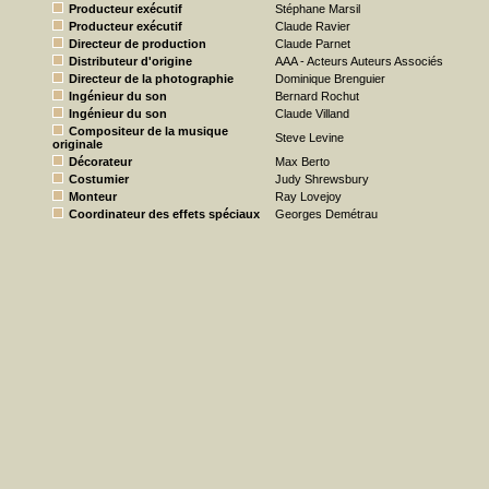
Producteur exécutif
Stéphane Marsil
Producteur exécutif
Claude Ravier
Directeur de production
Claude Parnet
Distributeur d'origine
AAA - Acteurs Auteurs Associés
Directeur de la photographie
Dominique Brenguier
Ingénieur du son
Bernard Rochut
Ingénieur du son
Claude Villand
Compositeur de la musique
Steve Levine
originale
Décorateur
Max Berto
Costumier
Judy Shrewsbury
Monteur
Ray Lovejoy
Coordinateur des effets spéciaux
Georges Demétrau