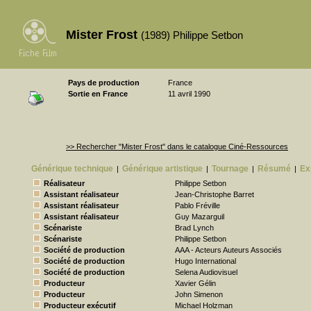
Mister Frost
(1989) Philippe Setbon
Pays de production
France
Sortie en France
11 avril 1990
>> Rechercher "Mister Frost" dans le catalogue Ciné-Ressources
Générique technique
Générique artistique
Tournage
Résumé
Ex
|
|
|
|
Réalisateur
Philippe Setbon
Assistant réalisateur
Jean-Christophe Barret
Assistant réalisateur
Pablo Fréville
Assistant réalisateur
Guy Mazarguil
Scénariste
Brad Lynch
Scénariste
Philippe Setbon
Société de production
AAA - Acteurs Auteurs Associés
Société de production
Hugo International
Société de production
Selena Audiovisuel
Producteur
Xavier Gélin
Producteur
John Simenon
Producteur exécutif
Michael Holzman