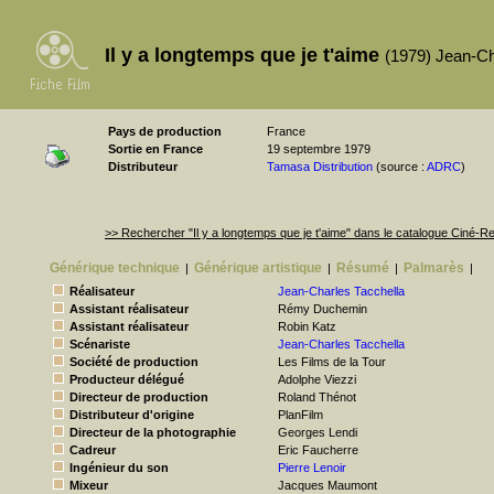
Il y a longtemps que je t'aime
(1979) Jean-Ch
Pays de production
France
Sortie en France
19 septembre 1979
Distributeur
Tamasa Distribution
(source :
ADRC
)
>> Rechercher "Il y a longtemps que je t'aime" dans le catalogue Ciné-
Générique technique
Générique artistique
Résumé
Palmarès
|
|
|
|
Réalisateur
Jean-Charles Tacchella
Assistant réalisateur
Rémy Duchemin
Assistant réalisateur
Robin Katz
Scénariste
Jean-Charles Tacchella
Société de production
Les Films de la Tour
Producteur délégué
Adolphe Viezzi
Directeur de production
Roland Thénot
Distributeur d'origine
PlanFilm
Directeur de la photographie
Georges Lendi
Cadreur
Eric Faucherre
Ingénieur du son
Pierre Lenoir
Mixeur
Jacques Maumont