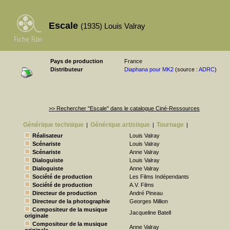
Escale
(1935) Louis Valray
Pays de production
France
Distributeur
Diaphana pour MK2
(source :
ADRC
)
>> Rechercher "Escale" dans le catalogue Ciné-Ressources
Générique technique
Générique artistique
Tournage
|
|
|
Réalisateur
Louis Valray
Scénariste
Louis Valray
Scénariste
Anne Valray
Dialoguiste
Louis Valray
Dialoguiste
Anne Valray
Société de production
Les Films Indépendants
Société de production
A.V. Films
Directeur de production
André Pineau
Directeur de la photographie
Georges Million
Compositeur de la musique
Jacqueline Batell
originale
Compositeur de la musique
Anne Valray