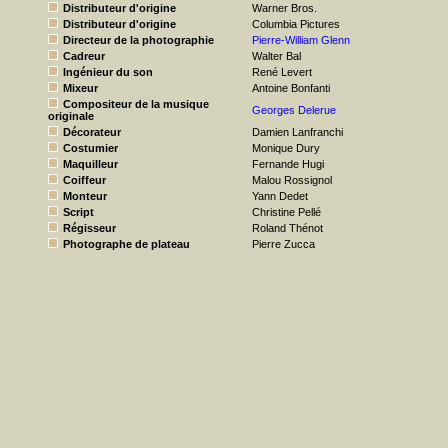
Distributeur d'origine
Warner Bros.
Distributeur d'origine
Columbia Pictures
Directeur de la photographie
Pierre-William Glenn
Cadreur
Walter Bal
Ingénieur du son
René Levert
Mixeur
Antoine Bonfanti
Compositeur de la musique
Georges Delerue
originale
Décorateur
Damien Lanfranchi
Costumier
Monique Dury
Maquilleur
Fernande Hugi
Coiffeur
Malou Rossignol
Monteur
Yann Dedet
Script
Christine Pellé
Régisseur
Roland Thénot
Photographe de plateau
Pierre Zucca