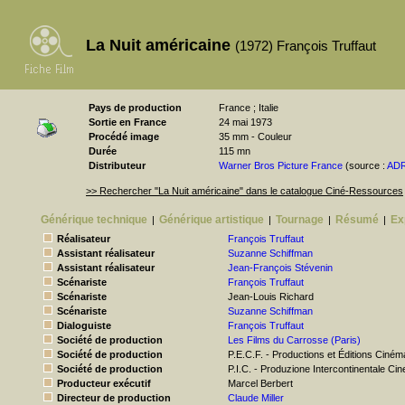
La Nuit américaine
(1972) François Truffaut
Pays de production
France ; Italie
Sortie en France
24 mai 1973
Procédé image
35 mm - Couleur
Durée
115 mn
Distributeur
Warner Bros Picture France
(source :
AD
>> Rechercher "La Nuit américaine" dans le catalogue Ciné-Ressources
Générique technique
Générique artistique
Tournage
Résumé
Ex
|
|
|
|
Réalisateur
François Truffaut
Assistant réalisateur
Suzanne Schiffman
Assistant réalisateur
Jean-François Stévenin
Scénariste
François Truffaut
Scénariste
Jean-Louis Richard
Scénariste
Suzanne Schiffman
Dialoguiste
François Truffaut
Société de production
Les Films du Carrosse (Paris)
Société de production
P.E.C.F. - Productions et Éditions Ciné
Société de production
P.I.C. - Produzione Intercontinentale C
Producteur exécutif
Marcel Berbert
Directeur de production
Claude Miller