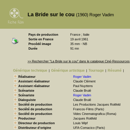
La Bride sur le cou
(1960) Roger Vadim
Pays de production
France ; Italie
Sortie en France
19 avril 1961
Procédé image
35 mm - NB
Durée
91 mn
>> Rechercher "La Bride sur le cou" dans le catalogue Ciné-Ressources
Générique technique
Générique artistique
Tournage
Résumé
|
|
|
|
Réalisateur
Roger Vadim
Assistant réalisateur
Claude Clément
Assistant réalisateur
Paul Nuyttens
Scénariste
Claude Brulé
Scénariste
Roger Vadim
Dialoguiste
Claude Brulé
Société de production
Les Productions Jacques Roitfeld
Société de production
Francos-Films (Paris)
Société de production
Vides Cinematografica (Roma)
Producteur
Jacques Roitfeld
Directeur de production
Louis Wipf
Distributeur d'origine
UFA-Comacico (Paris)