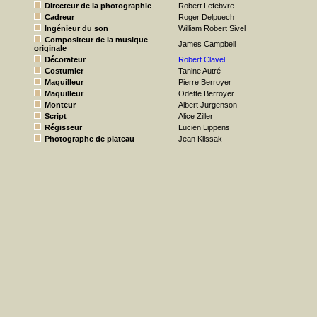
Directeur de la photographie
Robert Lefebvre
Cadreur
Roger Delpuech
Ingénieur du son
William Robert Sivel
Compositeur de la musique
James Campbell
originale
Décorateur
Robert Clavel
Costumier
Tanine Autré
Maquilleur
Pierre Berroyer
Maquilleur
Odette Berroyer
Monteur
Albert Jurgenson
Script
Alice Ziller
Régisseur
Lucien Lippens
Photographe de plateau
Jean Klissak