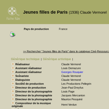
Jeunes filles de Paris
(1936) Claude Vermorel
Pays de production
France
>> Rechercher "Jeunes filles de Paris" dans le catalogue Ciné-Ressour
Générique technique
Générique artistique
|
|
Réalisateur
Claude Vermorel
Assistant réalisateur
Louis Demazure
Assistant réalisateur
Georges Rouquier
Scénariste
Claude Vermorel
Dialoguiste
Claude Vermorel
Société de production
Les Productions Pellegrin
Directeur de production
Jean-Paul Dreyfus
Directeur de la photographie
Louis Page
Directeur de la photographie
Jacques Mercanton
Directeur de la photographie
Maurice Pesquiné
Compositeur de la musique
Henri Verdun
originale