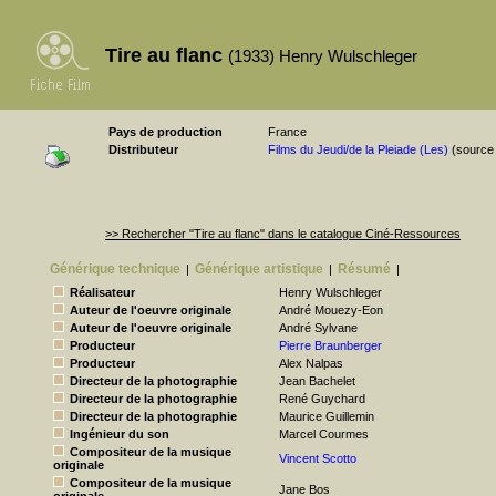
Tire au flanc
(1933) Henry Wulschleger
Pays de production
France
Distributeur
Films du Jeudi/de la Pleiade (Les)
(source
>> Rechercher "Tire au flanc" dans le catalogue Ciné-Ressources
Générique technique
Générique artistique
Résumé
|
|
|
Réalisateur
Henry Wulschleger
Auteur de l'oeuvre originale
André Mouezy-Eon
Auteur de l'oeuvre originale
André Sylvane
Producteur
Pierre Braunberger
Producteur
Alex Nalpas
Directeur de la photographie
Jean Bachelet
Directeur de la photographie
René Guychard
Directeur de la photographie
Maurice Guillemin
Ingénieur du son
Marcel Courmes
Compositeur de la musique
Vincent Scotto
originale
Compositeur de la musique
Jane Bos