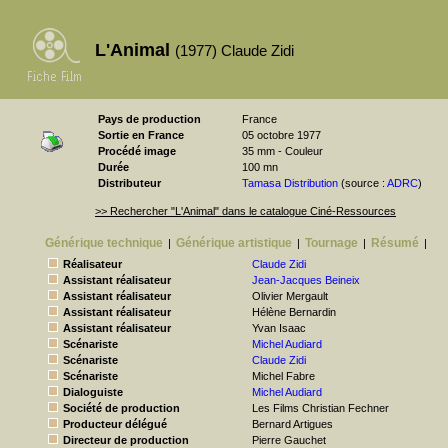
L'Animal
(1977) Claude Zidi
Pays de production
France
Sortie en France
05 octobre 1977
Procédé image
35 mm - Couleur
Durée
100 mn
Distributeur
Tamasa Distribution
(source :
ADRC
)
>> Rechercher "L'Animal" dans le catalogue Ciné-Ressources
Générique technique
Générique artistique
Tournage
Résumé
|
|
|
|
Réalisateur
Claude Zidi
Assistant réalisateur
Jean-Jacques Beineix
Assistant réalisateur
Olivier Mergault
Assistant réalisateur
Hélène Bernardin
Assistant réalisateur
Yvan Isaac
Scénariste
Michel Audiard
Scénariste
Claude Zidi
Scénariste
Michel Fabre
Dialoguiste
Michel Audiard
Société de production
Les Films Christian Fechner
Producteur délégué
Bernard Artigues
Directeur de production
Pierre Gauchet