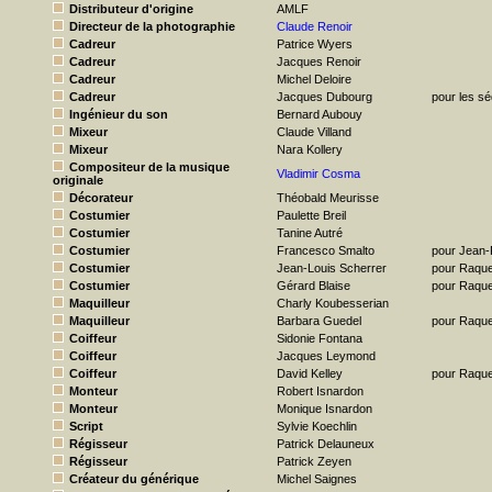
Distributeur d'origine
AMLF
Directeur de la photographie
Claude Renoir
Cadreur
Patrice Wyers
Cadreur
Jacques Renoir
Cadreur
Michel Deloire
Cadreur
Jacques Dubourg
pour les s
Ingénieur du son
Bernard Aubouy
Mixeur
Claude Villand
Mixeur
Nara Kollery
Compositeur de la musique
Vladimir Cosma
originale
Décorateur
Théobald Meurisse
Costumier
Paulette Breil
Costumier
Tanine Autré
Costumier
Francesco Smalto
pour Jean-
Costumier
Jean-Louis Scherrer
pour Raque
Costumier
Gérard Blaise
pour Raque
Maquilleur
Charly Koubesserian
Maquilleur
Barbara Guedel
pour Raque
Coiffeur
Sidonie Fontana
Coiffeur
Jacques Leymond
Coiffeur
David Kelley
pour Raque
Monteur
Robert Isnardon
Monteur
Monique Isnardon
Script
Sylvie Koechlin
Régisseur
Patrick Delauneux
Régisseur
Patrick Zeyen
Créateur du générique
Michel Saignes