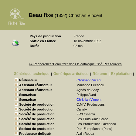
Beau fixe
(1992) Christian Vincent
Pays de production
France
Sortie en France
18 novembre 1992
Durée
92 mn
>> Rechercher "Beau fixe" dans le catalogue Ciné-Ressources
Générique technique
Générique artistique
Résumé
Exploitation
|
|
|
|
Réalisateur
Christian Vincent
Assistant réalisateur
Marianne Fricheau
Assistant réalisateur
Agnès de Sacy
Scénariste
Philippe Alard
Scénariste
Christian Vincent
Société de production
C.M.V. Productions
Société de production
Canal+
Société de production
FR3 Cinéma
Société de production
Les Films Alain Sarde
Société de production
Les Productions Lazennec
Société de production
Pan-Européenne (Paris)
Producteur délégué
Alain Rocca