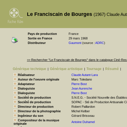
Le Franciscain de Bourges
(1967) Claude Aut
Pays de production
France
Sortie en France
29 mars 1968
Distributeur
Gaumont
(source :
ADRC
)
>> Rechercher "Le Franciscain de Bourges" dans le catalogue Ciné-Re
Générique technique
Générique artistique
Tournage
Résumé
|
|
|
|
Réalisateur
Claude Autant-Lara
Auteur de l'oeuvre originale
Marc Toledano
Adaptateur
Pierre Bost
Dialoguiste
Jean Aurenche
Dialoguiste
Pierre Bost
Société de production
S.N.E.G. - Société Nouvelle des Établ
Société de production
SOPAC - Sté de Production Artisanale 
Directeur de production
Robert Paillardon
Directeur de la photographie
Michel Kelber
Ingénieur du son
Gérard Brisseau
Compositeur de la musique
Antoine Duhamel
originale