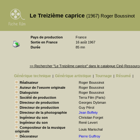
Le Treizième caprice
(1967) Roger Boussinot
Pays de production
France
Sortie en France
16 août 1967
Durée
85 mn
>> Rechercher "Le Treizième caprice" dans le catalogue Ciné-Ressourc
Générique technique
Générique artistique
Tournage
Résumé
|
|
|
|
Réalisateur
Roger Boussinot
Auteur de l'oeuvre originale
Roger Boussinot
Dialoguiste
Roger Boussinot
Société de production
Terra Film (Paris)
Directeur de production
Georges Dybman
Directeur de production
Guy Pérol
Directeur de la photographie
Jean Boffety
Ingénieur du son
Christian Forget
Ingénieur du son
René Levert
Compositeur de la musique
Louis Marischal
originale
Décorateur
Pierre Guffroy