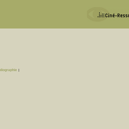
bliographie
|