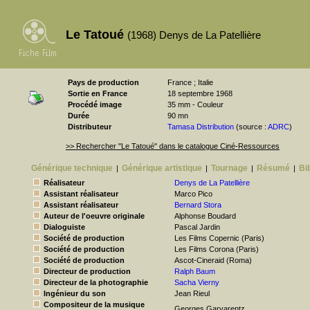
Le Tatoué
(1968) Denys de La Patellière
Pays de production
France ; Italie
Sortie en France
18 septembre 1968
Procédé image
35 mm - Couleur
Durée
90 mn
Distributeur
Tamasa Distribution
(source :
ADRC
)
>> Rechercher "Le Tatoué" dans le catalogue Ciné-Ressources
Générique technique
Générique artistique
Tournage
Résumé
Bi
|
|
|
|
Réalisateur
Denys de La Patellière
Assistant réalisateur
Marco Pico
Assistant réalisateur
Bernard Stora
Auteur de l'oeuvre originale
Alphonse Boudard
Dialoguiste
Pascal Jardin
Société de production
Les Films Copernic (Paris)
Société de production
Les Films Corona (Paris)
Société de production
Ascot-Cineraid (Roma)
Directeur de production
Ralph Baum
Directeur de la photographie
Sacha Vierny
Ingénieur du son
Jean Rieul
Compositeur de la musique
Georges Garvarentz