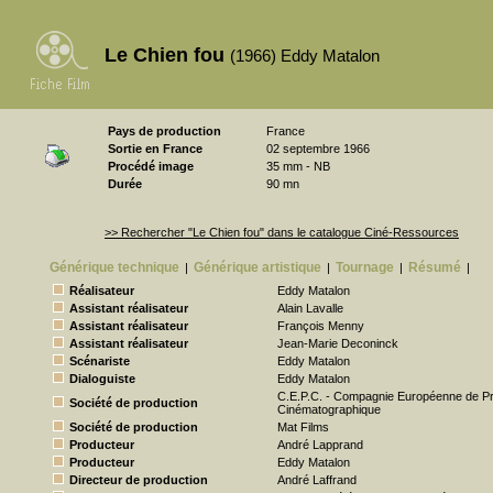
Le Chien fou
(1966) Eddy Matalon
Pays de production
France
Sortie en France
02 septembre 1966
Procédé image
35 mm - NB
Durée
90 mn
>> Rechercher "Le Chien fou" dans le catalogue Ciné-Ressources
Générique technique
Générique artistique
Tournage
Résumé
|
|
|
|
Réalisateur
Eddy Matalon
Assistant réalisateur
Alain Lavalle
Assistant réalisateur
François Menny
Assistant réalisateur
Jean-Marie Deconinck
Scénariste
Eddy Matalon
Dialoguiste
Eddy Matalon
C.E.P.C. - Compagnie Européenne de Pr
Société de production
Cinématographique
Société de production
Mat Films
Producteur
André Lapprand
Producteur
Eddy Matalon
Directeur de production
André Laffrand