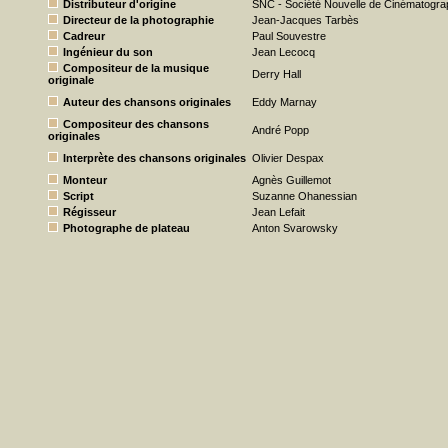
Distributeur d'origine
SNC - Société Nouvelle de Cinématogra
Directeur de la photographie
Jean-Jacques Tarbès
Cadreur
Paul Souvestre
Ingénieur du son
Jean Lecocq
Compositeur de la musique
Derry Hall
originale
Auteur des chansons originales
Eddy Marnay
Compositeur des chansons
André Popp
originales
Interprète des chansons originales
Olivier Despax
Monteur
Agnès Guillemot
Script
Suzanne Ohanessian
Régisseur
Jean Lefait
Photographe de plateau
Anton Svarowsky