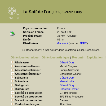
La Soif de l'or
(1992) Gérard Oury
Pays de production
France
Sortie en France
25 août 1993
Procédé image
35 mm - Couleur
Durée
86 mn
Distributeur
Gaumont
(source :
ADRC
)
>> Rechercher "La Soif de l'or" dans le catalogue Ciné-Ressources
Générique technique
Générique artistique
Résumé
Exploitation
|
|
|
|
Réalisateur
Gérard Oury
Assistant réalisateur
Michel Cheyko
Assistant réalisateur
Fanny Aubrespin
Assistant réalisateur
Christophe Gachet
Scénariste
Gérard Oury
Scénariste
Marcel Jullian
Dialoguiste
Gérard Oury
Dialoguiste
Christian Clavier
Société de production
G Films (Paris)
Société de production
TF1 Films Production
Société de production
Canal+
Producteur délégué
Alain Poiré