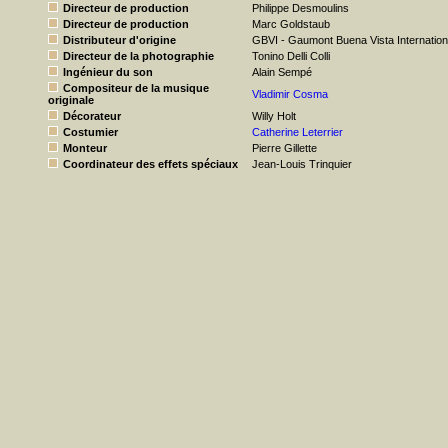
Directeur de production
Philippe Desmoulins
Directeur de production
Marc Goldstaub
Distributeur d'origine
GBVI - Gaumont Buena Vista Internation
Directeur de la photographie
Tonino Delli Colli
Ingénieur du son
Alain Sempé
Compositeur de la musique
Vladimir Cosma
originale
Décorateur
Willy Holt
Costumier
Catherine Leterrier
Monteur
Pierre Gillette
Coordinateur des effets spéciaux
Jean-Louis Trinquier