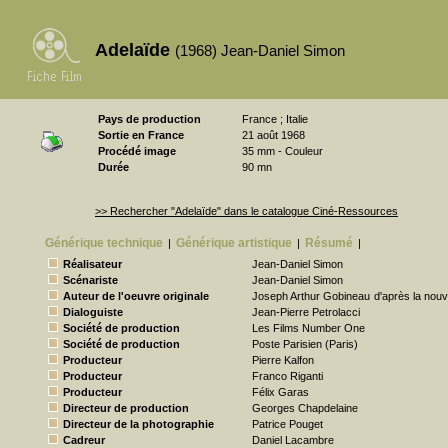
Adelaïde
(1968) Jean-Daniel Simon
Pays de production
France ; Italie
Sortie en France
21 août 1968
Procédé image
35 mm - Couleur
Durée
90 mn
>> Rechercher "Adelaïde" dans le catalogue Ciné-Ressources
Générique technique
Générique artistique
Résumé
|
|
|
Réalisateur
Jean-Daniel Simon
Scénariste
Jean-Daniel Simon
Auteur de l'oeuvre originale
Joseph Arthur Gobineau
d'après la nouv
Dialoguiste
Jean-Pierre Petrolacci
Société de production
Les Films Number One
Société de production
Poste Parisien (Paris)
Producteur
Pierre Kalfon
Producteur
Franco Riganti
Producteur
Félix Garas
Directeur de production
Georges Chapdelaine
Directeur de la photographie
Patrice Pouget
Cadreur
Daniel Lacambre