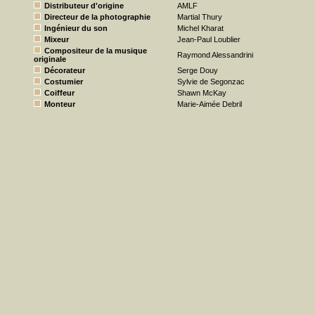
Distributeur d'origine
AMLF
Directeur de la photographie
Martial Thury
Ingénieur du son
Michel Kharat
Mixeur
Jean-Paul Loublier
Compositeur de la musique
Raymond Alessandrini
originale
Décorateur
Serge Douy
Costumier
Sylvie de Segonzac
Coiffeur
Shawn McKay
Monteur
Marie-Aimée Debril