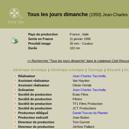
Tous les jours dimanche
(1993) Jean-Charles 
Pays de production
France ; Italie
Sortie en France
11 janvier 1995
Procédé image
35 mm - Couleur
Durée
102 mn
>> Rechercher "Tous les jours dimanche" dans le catalogue Ciné-Ress
Générique technique
Générique artistique
Tournage
Résumé
Ex
|
|
|
|
Réalisateur
Jean-Charles Tacchella
Assistant réalisateur
Van Hayden
Assistant réalisateur
Olivier Horlait
Scénariste
Jean-Charles Tacchella
Société de production
Erato Films
Société de production
Filmtre
Société de production
TF1 Films Production
Société de production
JCT Productions
Producteur délégué
Daniel Toscan du Plantier
Producteur exécutif
Jean Bodon
Directeur de production
Tom Garrett
Directeur de production
Jérôme Paillard