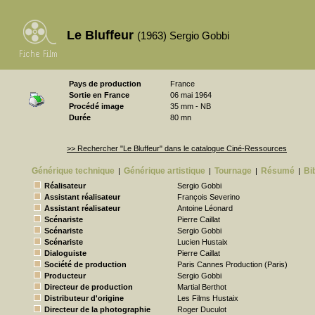
Le Bluffeur
(1963) Sergio Gobbi
Pays de production
France
Sortie en France
06 mai 1964
Procédé image
35 mm - NB
Durée
80 mn
>> Rechercher "Le Bluffeur" dans le catalogue Ciné-Ressources
Générique technique
Générique artistique
Tournage
Résumé
Bi
|
|
|
|
Réalisateur
Sergio Gobbi
Assistant réalisateur
François Severino
Assistant réalisateur
Antoine Léonard
Scénariste
Pierre Caillat
Scénariste
Sergio Gobbi
Scénariste
Lucien Hustaix
Dialoguiste
Pierre Caillat
Société de production
Paris Cannes Production (Paris)
Producteur
Sergio Gobbi
Directeur de production
Martial Berthot
Distributeur d'origine
Les Films Hustaix
Directeur de la photographie
Roger Duculot