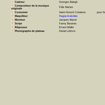
Cadreur
Georges Balogh
Compositeur de la musique
Félix Marten
originale
Costumier
Saint-Honoré Créations
pour N
Maquilleur
Hagop Arakelian
Monteur
Jacques Mavel
Script
Fanny Baranes
Régisseur
Ernest Müller
Photographe de plateau
Daniel Lefevre