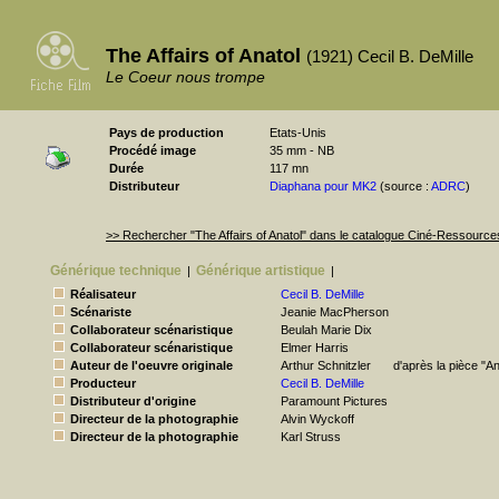
The Affairs of Anatol
(1921) Cecil B. DeMille
Le Coeur nous trompe
Pays de production
Etats-Unis
Procédé image
35 mm - NB
Durée
117 mn
Distributeur
Diaphana pour MK2
(source :
ADRC
)
>> Rechercher "The Affairs of Anatol" dans le catalogue Ciné-Ressource
Générique technique
Générique artistique
|
|
Réalisateur
Cecil B. DeMille
Scénariste
Jeanie MacPherson
Collaborateur scénaristique
Beulah Marie Dix
Collaborateur scénaristique
Elmer Harris
Auteur de l'oeuvre originale
Arthur Schnitzler
d'après la pièce "An
Producteur
Cecil B. DeMille
Distributeur d'origine
Paramount Pictures
Directeur de la photographie
Alvin Wyckoff
Directeur de la photographie
Karl Struss