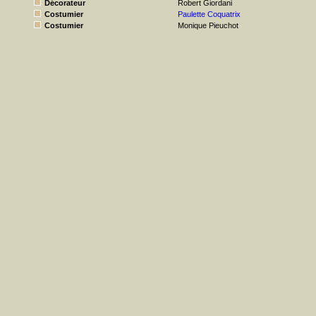
Décorateur
Robert Giordani
Costumier
Paulette Coquatrix
Costumier
Monique Pieuchot