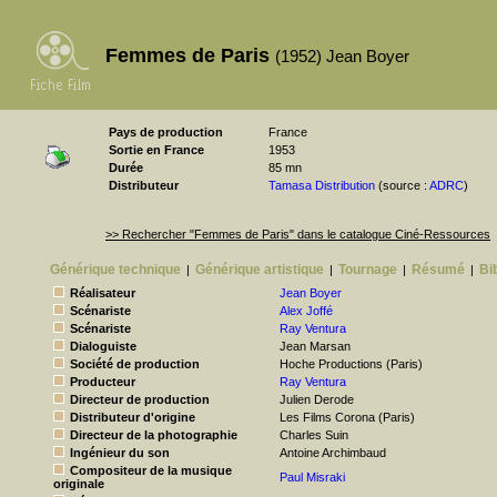
Femmes de Paris
(1952) Jean Boyer
Pays de production
France
Sortie en France
1953
Durée
85 mn
Distributeur
Tamasa Distribution
(source :
ADRC
)
>> Rechercher "Femmes de Paris" dans le catalogue Ciné-Ressources
Générique technique
Générique artistique
Tournage
Résumé
Bi
|
|
|
|
Réalisateur
Jean Boyer
Scénariste
Alex Joffé
Scénariste
Ray Ventura
Dialoguiste
Jean Marsan
Société de production
Hoche Productions (Paris)
Producteur
Ray Ventura
Directeur de production
Julien Derode
Distributeur d'origine
Les Films Corona (Paris)
Directeur de la photographie
Charles Suin
Ingénieur du son
Antoine Archimbaud
Compositeur de la musique
Paul Misraki
originale