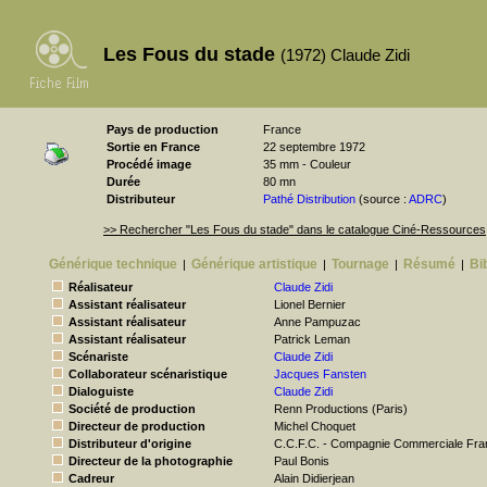
Les Fous du stade
(1972) Claude Zidi
Pays de production
France
Sortie en France
22 septembre 1972
Procédé image
35 mm - Couleur
Durée
80 mn
Distributeur
Pathé Distribution
(source :
ADRC
)
>> Rechercher "Les Fous du stade" dans le catalogue Ciné-Ressources
Générique technique
Générique artistique
Tournage
Résumé
Bi
|
|
|
|
Réalisateur
Claude Zidi
Assistant réalisateur
Lionel Bernier
Assistant réalisateur
Anne Pampuzac
Assistant réalisateur
Patrick Leman
Scénariste
Claude Zidi
Collaborateur scénaristique
Jacques Fansten
Dialoguiste
Claude Zidi
Société de production
Renn Productions (Paris)
Directeur de production
Michel Choquet
Distributeur d'origine
C.C.F.C. - Compagnie Commerciale Fran
Directeur de la photographie
Paul Bonis
Cadreur
Alain Didierjean