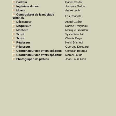
Cadreur
Daniel Cardot
Ingénieur du son
Jacques Gallois
Mixeur
André Louis
Compositeur de la musique
Les Charlots
originale
Décorateur
André Guérin
Maquilleur
Nadine Fraigneau
Monteur
Monique Isnardon
Script
Sylvie Koechlin
Script
Claude Rego
Régisseur
Henri Brichetti
Régisseur
Georges Dulouard
Coordinateur des effets spéciaux
Christian Bourqui
Coordinateur des effets spéciaux
Marcel Laude
Photographe de plateau
Jean-Louis Atlan