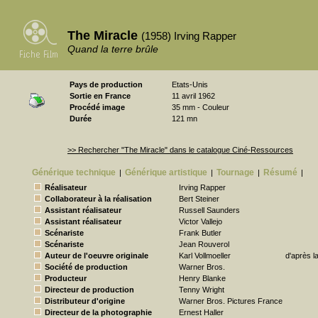
The Miracle
(1958) Irving Rapper
Quand la terre brûle
Pays de production
Etats-Unis
Sortie en France
11 avril 1962
Procédé image
35 mm - Couleur
Durée
121 mn
>> Rechercher "The Miracle" dans le catalogue Ciné-Ressources
Générique technique
Générique artistique
Tournage
Résumé
|
|
|
|
Réalisateur
Irving Rapper
Collaborateur à la réalisation
Bert Steiner
Assistant réalisateur
Russell Saunders
Assistant réalisateur
Victor Vallejo
Scénariste
Frank Butler
Scénariste
Jean Rouverol
Auteur de l'oeuvre originale
Karl Vollmoeller
d'après l
Société de production
Warner Bros.
Producteur
Henry Blanke
Directeur de production
Tenny Wright
Distributeur d'origine
Warner Bros. Pictures France
Directeur de la photographie
Ernest Haller