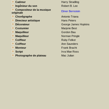
Cadreur
Harry Stradling
Ingénieur du son
Robert B. Lee
Compositeur de la musique
Elmer Bernstein
originale
Chorégraphe
Antonio Triana
Directeur artistique
Hans Peters
Décorateur
George James Hopkins
Costumier
Marjorie Best
Maquilleur
Gordon Bau
Maquilleur
Norman Pringle
Coiffeur
Ruby Felker
Coiffeur
Ann Saunders
Monteur
Frank Bracht
Script
Irva Mae Ross
Photographe de plateau
Mac Julian