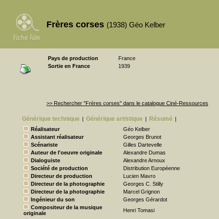
Frères corses
(1938) Géo Kelber
Pays de production
France
Sortie en France
1939
>> Rechercher "Frères corses" dans le catalogue Ciné-Ressources
Générique technique
Générique artistique
Résumé
|
|
|
Réalisateur
Géo Kelber
Assistant réalisateur
Georges Brunot
Scénariste
Gilles Dartevelle
Auteur de l'oeuvre originale
Alexandre Dumas
Dialoguiste
Alexandre Arnoux
Société de production
Distribution Européenne
Directeur de production
Lucien Mavro
Directeur de la photographie
Georges C. Stilly
Directeur de la photographie
Marcel Grignon
Ingénieur du son
Georges Gérardot
Compositeur de la musique
Henri Tomasi
originale