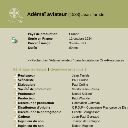
Adémaï aviateur
(1933) Jean Tarride
Pays de production
France
Sortie en France
12 octobre 1934
Procédé image
35 mm - NB
Durée
80 mn
>> Rechercher "Adémaï aviateur" dans le catalogue Ciné-Ressources
Générique technique
Générique artistique
|
|
Réalisateur
Jean Tarride
Scénariste
Paul Colline
Dialoguiste
Paul Colline
Société de production
Vandor-Film (Paris)
Producteur
Michel Salkind
Producteur
Paul Winckler
Directeur de production
Constantin Geftman
Distributeur d'origine
C.F.D.F. - Compagnie Française de Distr
Directeur de la photographie
Fédote Bourgassoff
Cadreur
Jean-Paul Goreaud
Ingénieur du son
Joseph de Bretagne
Ingénieur du son
Robert Bugnon