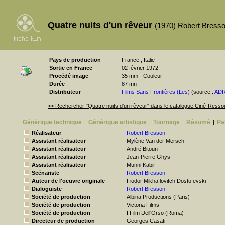
Quatre nuits d'un rêveur
(1970) Robert Bress
Pays de production
France ; Italie
Sortie en France
02 février 1972
Procédé image
35 mm - Couleur
Durée
87 mn
Distributeur
Films Sans Frontières (Les)
(source :
AD
>> Rechercher "Quatre nuits d'un rêveur" dans le catalogue Ciné-Ress
Générique technique
Générique artistique
Tournage
Résumé
Pa
|
|
|
|
Réalisateur
Robert Bresson
Assistant réalisateur
Mylène Van der Mersch
Assistant réalisateur
André Bitoun
Assistant réalisateur
Jean-Pierre Ghys
Assistant réalisateur
Munni Kabir
Scénariste
Robert Bresson
Auteur de l'oeuvre originale
Fiodor Mikhaïlovitch Dostoïevski
Dialoguiste
Robert Bresson
Société de production
Albina Productions (Paris)
Société de production
Victoria Films
Société de production
I Film Dell'Orso (Roma)
Directeur de production
Georges Casati